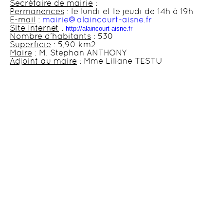
Secrétaire de mairie
:
Permanences
: le lundi et le jeudi de 14h à 19h
E-mail
:
mairie@alaincourt-aisne.fr
Site Internet
:
http://alaincourt-aisne.fr
Nombre d’habitants
: 530
Superficie
: 5,90 km2
Maire
: M. Stephan ANTHONY
Adjoint au maire
: Mme Liliane TESTU