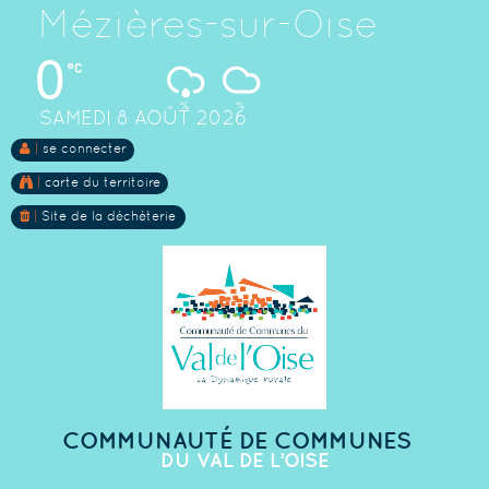
Mézières-sur-Oise
0
%
%
SAMEDI 8 AOÛT 2026
|
se connecter
|
carte du territoire
|
Site de la déchèterie
COMMUNAUTÉ DE COMMUNES
DU VAL DE L’OISE