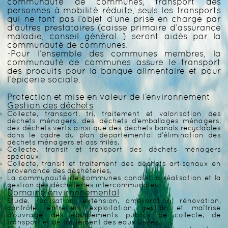
communauté de communes, transport des
personnes à mobilité réduite, seuls les transports
qui ne font pas l’objet d’une prise en charge par
d’autres prestataires (caisse primaire d’assurance
maladie, conseil général…) seront aidés par la
communauté de communes.
-Pour l’ensemble des communes membres, la
communauté de communes assure le transport
des produits pour la banque alimentaire et pour
l’épicerie sociale.
Protection et mise en valeur de l’environnement
Gestion des déchets
Collecte, transport, tri, traitement et valorisation des
déchets ménagers, des déchets d’emballages ménagers,
des déchets verts ainsi que des déchets banals recyclables
dans le cadre du plan départemental d’élimination des
déchets ménagers et assimilés,
Collecte, transit et transport des déchets ménagers
spéciaux,
Collecte, transit et traitement des déchets artisanaux en
provenance des déchèteries,
La communauté de communes conduit la réalisation et la
gestion des déchèteries intercommunales.
Domaine environnemental
Etude, réalisation, extension, amélioration, rénovation,
contrôle, entretien, exploitation, gestion et maîtrise
d’ouvrage des équipements publics de collecte, de
transport et de traitement des eaux usées,