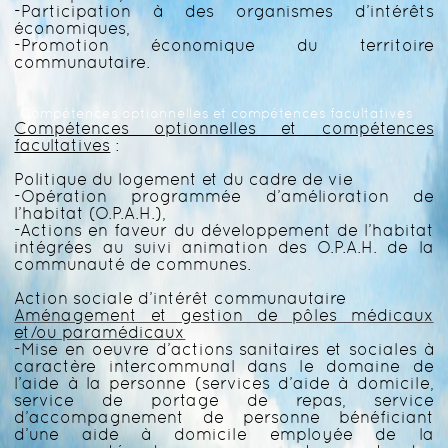
-Participation à des organismes d’intérêts
économiques,
-Promotion économique du territoire
communautaire.
Compétences optionnelles et compétences facultatives
Compétences optionnelles et compétences
facultatives
:
Politique du logement et du cadre de vie
-Opération programmée d’amélioration de
l’habitat (O.P.A.H.),
-Actions en faveur du développement de l’habitat
intégrées au suivi animation des O.P.A.H. de la
communauté de communes.
Action sociale d’intérêt communautaire
Aménagement et gestion de pôles médicaux
et/ou paramédicaux
-Mise en oeuvre d’actions sanitaires et sociales à
caractère intercommunal dans le domaine de
l’aide à la personne (services d’aide à domicile,
service de portage de repas, service
d’accompagnement de personne bénéficiant
d’une aide à domicile employée de la