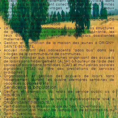
Collecte, transport et traitement des eaux pluviales dans
les zones d’assainissement collectif et non collectif, limités
exclusivement aux ouvrages et aux réseaux d’eaux
pluviales,
Service public du contrôle de l’assainissement non collectif.
Actions en faveur de la petite enfance, de
l’enfance et de la jeunesse
La communauté de communes crée et gère les structures
de garde multi-accueil, de halte-garderie itinérante, les
lieux d’accueil parents enfants et le relais assistantes
maternelles,
Gestion et animation de la maison des jeunes à ORIGNY-
SAINTE-BENOITE,
Accueil itinérant des adolescents “ados bus” dans les
villages de la communauté de communes,
Soutien financier aux communes organisant des accueils
de loisirs sans hébergement (ALSH) à hauteur de l’aide des
caisses d’allocations familiales (CAF) et mutualités sociales
agricoles (MSA) au titre des prestations de services
ordinaires.
Organisation et gestion des accueils de loisirs sans
hébergement durant les quatre premières semaines de
vacances scolaires d’été.
Services à la population
Gestion et animation du relais de service public sis à
RIBEMONT,
Gestion de la maison de santé pluridisciplinaire sise à
ORIGNY-SAINTE-BENOITE,
Participation à la mission locale du Saint-Quentinois,
Participation à la Maison de l’emploi et de la formation du
Saint-Quentinois.
Culture, tourisme et patrimoine