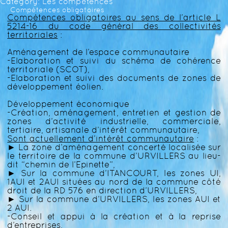
Category: Les compétences
ateliers, Marché aux saveurs…
Compétences obligatoires
Retrouvez le...
Compétences obligatoires au sens de l’article L
5214-16 du code général des collectivités
territoriales
:
Aménagement de l’espace communautaire
-Elaboration et suivi du schéma de cohérence
territoriale (SCOT),
-Elaboration et suivi des documents de zones de
développement éolien.
Développement économique
-Création, aménagement, entretien et gestion de
zones d’activité industrielle, commerciale,
tertiaire, artisanale d’intérêt communautaire,
Sont actuellement d’intérêt communautaire
:
► La zone d’aménagement concerté localisée sur
le territoire de la commune d’URVILLERS au lieu-
dit “chemin de l’Epinette”,
► Sur la commune d’ITANCOURT, les zones UI,
1AUI et 2AUI situées au nord de la commune côté
droit de la RD 576 en direction d’URVILLERS,
► Sur la commune d’URVILLERS, les zones AUI et
2 AUI.
-Conseil et appui à la création et à la reprise
d’entreprises,