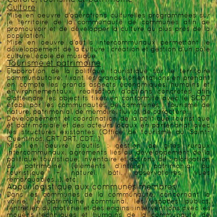
Culture
Mise en oeuvre d’opérations culturelles programmées sur
le territoire de la communauté de communes afin de
promouvoir et de développer la culture au plus près de la
population,
Mise en oeuvre d’outils intercommunaux permettant le
développement de la culture : création et gestion d’un pôle
culturel, école de musique
Tourisme et patrimoine
Elaboration de la politique touristique sur le territoire
communautaire, fixant les grandes orientations en prenant
en compte les grands aspects économiques, humains et
environnementaux, réalisation d’actions concrètes afin
d’atteindre les objectifs fixés en conformité avec le SCOT
établi par les communautés de communes : tourisme de
nature, patrimonial, de mémoire, fluvial, de caractère…
Développement et coordination de la politique touristique
et patrimoniale et des acteurs locaux en partenariat avec
les structures existantes (Office de tourisme du Saint-
Quentinos, CRT, DRT, CDT…)
Mise en oeuvre d’outils : gestion de gîtes ruraux
intercommunaux, agréments liés au développement de la
politique touristique, inventaire et actions de valorisation
du patrimoine (éléments d’intérêt patrimonial ou
touristique – naturel, bâti, observatoires, vues
remarquables…), etc.
Appui logistique aux communes membres
Dans les communes de la communauté, concernant la
voirie, le patrimoine communal, les espaces publics,
l’entretien du matériel et des engins : interventions avec les
moyens techniques et humains de la communauté de