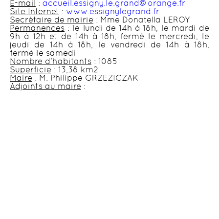
E-mail
:
accueil.essigny.le.grand@orange.fr
Site Internet
:
www.essignylegrand.fr
Secrétaire de mairie
: Mme Donatella LEROY
Permanences
: le lundi de 14h à 18h, le mardi de
9h à 12h et de 14h à 18h, fermé le mercredi, le
jeudi de 14h à 18h, le vendredi de 14h à 18h,
fermé le samedi
Nombre d’habitants
: 1085
Superficie
: 13,38 km2
Maire
: M. Philippe GRZEZICZAK
Adjoints au maire
: