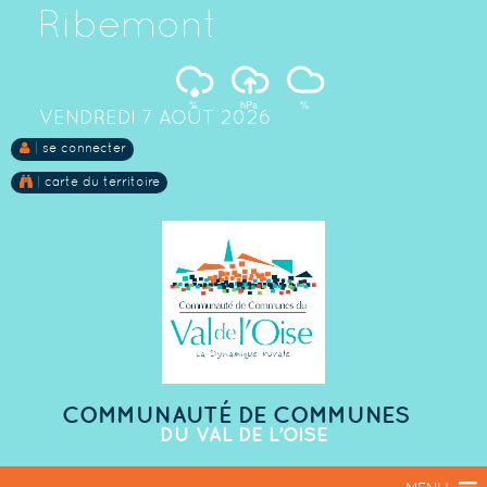
Ribemont
%
hPa
%
VENDREDI 7 AOÛT 2026
|
se connecter
|
carte du territoire
COMMUNAUTÉ DE COMMUNES
DU VAL DE L’OISE