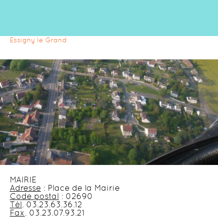
Essigny le Grand
MAIRIE
Adresse
: Place de la Mairie
Code postal
: 02690
Tél
. 03.23.63.36.12
Fax
. 03.23.07.93.21