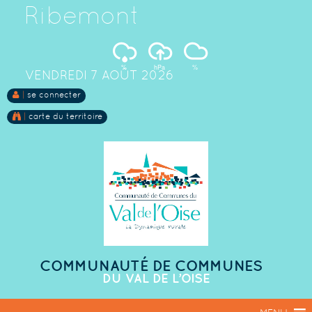
Ribemont
%
hPa
%
VENDREDI 7 AOÛT 2026
|
se connecter
|
carte du territoire
COMMUNAUTÉ DE COMMUNES
DU VAL DE L’OISE