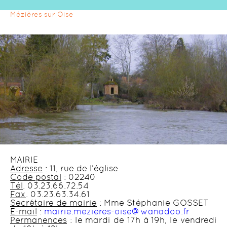
Mézières sur Oise
MAIRIE
Adresse
: 11, rue de l’église
Code postal
: 02240
Tél
. 03.23.66.72.54
Fax
. 03.23.63.34.61
Secrétaire de mairie
: Mme Stéphanie GOSSET
E-mail
:
mairie.mezieres-oise@wanadoo.fr
Permanences
: le mardi de 17h à 19h, le vendredi