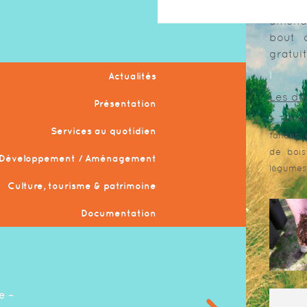
amend
bout 
gratuit
l
Actualités
Les dé
Présentation
> Tontes
Services au quotidien
fanées, 
de bois
Développement / Aménagement
légumes,
Culture, tourisme & patrimoine
Documentation
e –