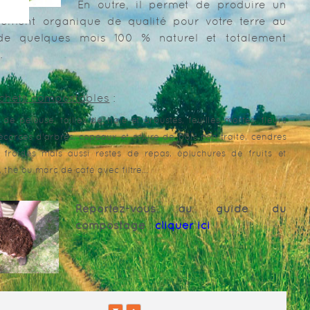
En outre, il permet de produire un
ement organique de qualité pour votre terre au
de quelques mois 100 % naturel et totalement
.
chets compostables
:
 de pelouse, tailles de haie et arbustes, feuilles mortes, fleurs
écorces d’arbres, copeaux et sciure de bois non traité, cendres
 froides mais aussi restes de repas, épluchures de fruits et
 thé ou marc de café avec filtre…
Reportez-vous au guide du
compostage :
cliquer ici
Déchèteries : consignes d’accès et bonn