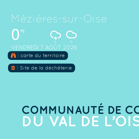
Mézières-sur-Oise
0
%
%
VENDREDI 7 AOÛT 2026
|
carte du territoire
|
Site de la déchèterie
COMMUNAUTÉ DE C
DU VAL DE L’OI