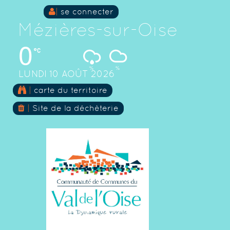
|
se connecter
Mézières-sur-Oise
0
%
%
LUNDI 10 AOÛT 2026
Skip
|
carte du territoire
to
content
|
Site de la déchèterie