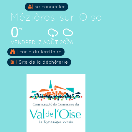
|
se connecter
Mézières-sur-Oise
0
%
%
VENDREDI 7 AOÛT 2026
Skip
|
carte du territoire
to
content
|
Site de la déchèterie