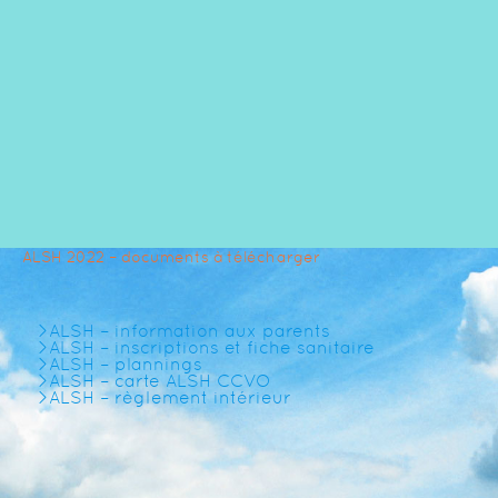
ALSH 2022 – documents à télécharger
>ALSH – information aux parents
>
ALSH – inscriptions et fiche sanitaire
>
ALSH – plannings
>
ALSH – carte ALSH CCVO
>
ALSH – règlement intérieur