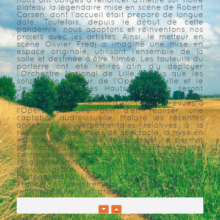
plateau la légendaire mise en scène de Robert
Carsen, dont l’accueil était préparé de longue
date. Toutefois, depuis le début de cette
pandémie, nous adaptons et réinventons nos
projets avec les artistes. Ainsi, le metteur en
scène Olivier Fredj a imaginé une mise en
espace originale, utilisant l’ensemble de la
salle et destinée à être filmée. Les fauteuils du
parterre ont été retirés afin d’y déployer
l’Orchestre National de Lille, tandis que les
solistes, le Choeur de l’Opéra de Lille et le
Jeune Choeur des Hauts-de-France seront
répartis entre la scène et les balcons. Quatre
représentations de Tosca sont donc prévues à
l’Opéra de Lille afin d’en réaliser une
captation audiovisuelle. Malgré les récentes
annonces gouvernementales relatives à la
réouverture des salles de spectacle, la mise en
espace très atypique de ce projet ne permet
pas l’accueil de public à l’Opéra. En revanche,
ce spectacle éminemment cinématographique
sera retransmis le 3 juin, comme initialement
prévu, grâce à la mobilisation de 23
partenaires à Lille et dans les Hauts‑de-
France. 17 d’entre eux proposeront cette
retransmission sur grand écran, tandis que
d’autres la partageront via la chaîne YouTube
de l’Opéra, avant Wéo qui programmera une
rediffusion en juin et France 3 cet été. À la