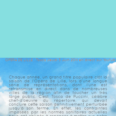
OPERA DE LILLE : Tosca Jeudi 3 Juin 20H en direct sur Youtub
Chaque année, un grand titre populaire clôt la
saison de l’Opéra de Lille, lors d’une longue
série de représentations, dont l’une est
retransmise en direct dans de nombreuses
villes de la région afin de toucher un très
large public. C’est Tosca de Puccini, célèbre
chef-d’oeuvre du répertoire, qui devait
conclure cette saison définitivement perturbée
jusqu’à son terme. En effet, les contraintes
imposées par les normes sanitaires actuelles
nous ont obligés à renoncer à mettre sur notre