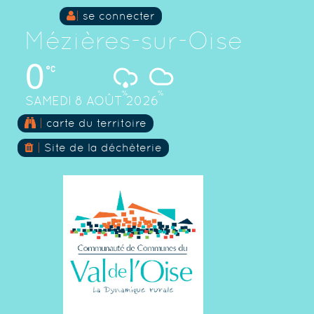
|
se connecter
Mézières-sur-Oise
0
%
%
SAMEDI 8 AOÛT 2026
Skip
|
carte du territoire
to
content
|
Site de la déchèterie