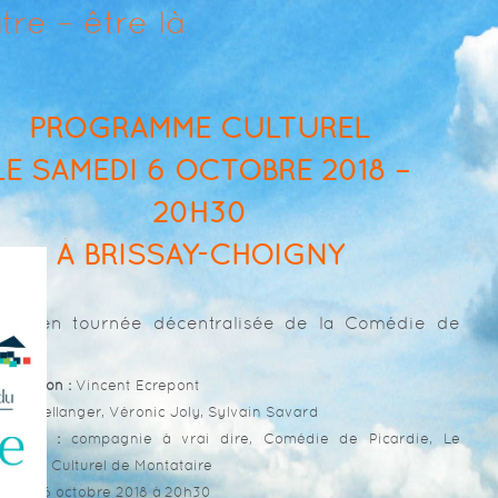
tre – être là
PROGRAMME CULTUREL
LE SAMEDI 6 OCTOBRE 2018 –
20H30
À BRISSAY-CHOIGNY
À
acle en tournée décentralisée de la Comédie de
ie
onception :
Vincent Ecrepont
line Bellanger, Véronic Joly, Sylvain Savard
ctions :
compagnie à vrai dire, Comédie de Picardie, Le
ervice Culturel de Montataire
medi 6 octobre 2018 à 20h30