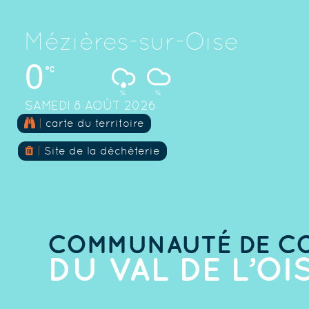
Mézières-sur-Oise
0
%
%
SAMEDI 8 AOÛT 2026
|
carte du territoire
|
Site de la déchèterie
COMMUNAUTÉ DE C
DU VAL DE L’OI